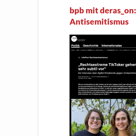
bpb mit deras_on:
Antisemitismus