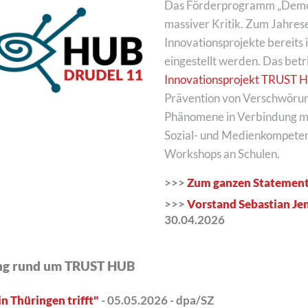
Das Förderprogramm „Demokr
massiver Kritik. Zum Jahrese
Innovationsprojekte bereits i
eingestellt werden. Das betr
Innovationsprojekt TRUST 
Prävention von Verschwöru
Phänomene in Verbindung mit
Sozial- und Medienkompete
Workshops an Schulen.
>>>
Zum ganzen Statemen
>>>
Vorstand Sebastian Je
30.04.2026
ung rund um TRUST HUB
n Thüringen trifft"
- 05.05.2026 - dpa/SZ