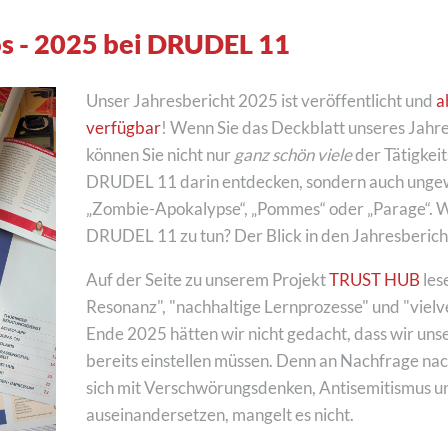
os - 2025 bei DRUDEL 11
Unser Jahresbericht 2025 ist veröffentlicht und
a
verfügbar
! Wenn Sie das Deckblatt unseres Jahr
können Sie nicht nur
ganz schön viele
der Tätigkei
DRUDEL 11 darin entdecken, sondern auch ungew
„Zombie-Apokalypse“, „Pommes“ oder „Parage“. W
DRUDEL 11 zu tun? Der Blick in den Jahresbericht
Auf der Seite zu unserem Projekt
TRUST HUB
les
Resonanz", "nachhaltige Lernprozesse" und "viel
Ende 2025 hätten wir nicht gedacht, dass wir unse
bereits einstellen müssen. Denn an Nachfrage na
sich mit Verschwörungsdenken, Antisemitismus 
auseinandersetzen, mangelt es nicht.