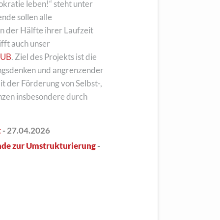
atie leben!“ steht unter
nde sollen alle
n der Hälfte ihrer Laufzeit
ifft auch unser
HUB
. Ziel des Projekts ist die
ngsdenken und angrenzender
 der Förderung von Selbst-,
nzen insbesondere durch
t
- 27.04.2026
nde zur Umstrukturierung
-