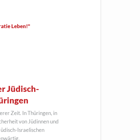
atie Leben!"
er Jüdisch-
hüringen
rer Zeit. In Thüringen, in
icherheit von Jüdinnen und
üdisch-Israelischen
enwärtig.