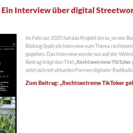
 Ein Interview über digital Streetwo
Im Februar 2025 hat das Projekt deras_on der Bun
Bildung (bpb) ein Interview zum Thema rechtsext
gegeben. Das Interview wurde nun auf der Websit
Beitrag trägt den Titel
„Rechtsextreme TikToker g
setzt sich mit aktuellen Formen digitaler Radikali
Zum Beitrag:
„Rechtsextreme TikToker geh