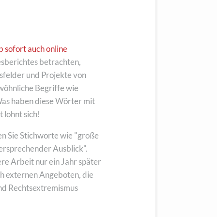
b sofort auch online
esberichtes betrachten,
tsfelder und Projekte von
öhnliche Begriffe wie
as haben diese Wörter mit
 lohnt sich!
en Sie Stichworte wie "große
versprechender Ausblick".
re Arbeit nur ein Jahr später
ch externen Angeboten, die
und Rechtsextremismus