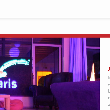
I
w
L
n
a