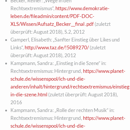
Becker, Reiner: „Wege in den
Rechtsextremismus“,
https://www.demokratie-
leben.de/fileadmin/content/PDF-DOC-
XLS/Wissen/Aufsatz_Becker__final .pdf
(zuletzt
überprüft: August 2018), S.2, 2012
Gamperl, Elisabeth: „Sanfter Einstieg über Likes und
Links“,
http://www.taz.de/!5089270/
(zuletzt
überprüft: August 2018), 2012
Kampmann, Sandra: „Einstieg in die Szene“ in:
Rechtsextremismus: Hintergrund,
https://www.planet-
schule.de/wissenspool/ich-und-die-
anderen/inhalt/hintergrund/rechtsextremismus/einstieg
in-die-szene.html
(zuletzt überprüft: August 2018),
2016
Kampmann, Sandra: „Rolle der rechten Musik“ in:
Rechtsextremismus: Hintergrund,
https://www.planet-
schule.de/wissenspool/ich-und-die-