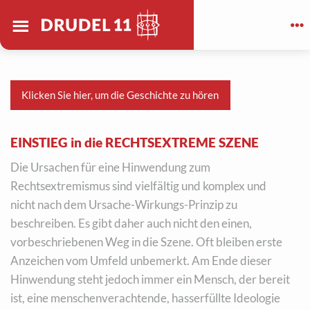
Drudel 11 e.V.
Deutschland
Klicken Sie hier, um die Geschichte zu hören
EINSTIEG in die RECHTSEXTREME SZENE
Die Ursachen für eine Hinwendung zum
Rechtsextremismus sind vielfältig und komplex und
nicht nach dem Ursache-Wirkungs-Prinzip zu
beschreiben. Es gibt daher auch nicht den einen,
vorbeschriebenen Weg in die Szene. Oft bleiben erste
Anzeichen vom Umfeld unbemerkt. Am Ende dieser
Hinwendung steht jedoch immer ein Mensch, der bereit
ist, eine menschenverachtende, hasserfüllte Ideologie