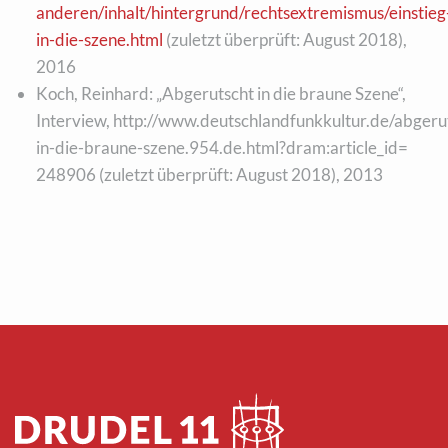
anderen/inhalt/hintergrund/rechtsextremismus/einstieg
in-die-szene.html
(zuletzt überprüft: August 2018),
2016
Koch, Reinhard: „Abgerutscht in die braune Szene“,
Interview, http://www.deutschlandfunkkultur.de/abgeru
in-die-braune-szene.954.de.html?dram:article_id=
248906 (zuletzt überprüft: August 2018), 2013