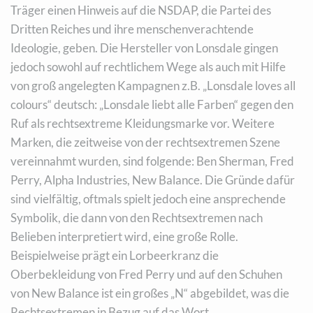
Träger einen Hinweis auf die NSDAP, die Partei des
Dritten Reiches und ihre menschenverachtende
Ideologie, geben. Die Hersteller von Lonsdale gingen
jedoch sowohl auf rechtlichem Wege als auch mit Hilfe
von groß angelegten Kampagnen z.B. „Lonsdale loves all
colours“ deutsch: „Lonsdale liebt alle Farben“ gegen den
Ruf als rechtsextreme Kleidungsmarke vor. Weitere
Marken, die zeitweise von der rechtsextremen Szene
vereinnahmt wurden, sind folgende: Ben Sherman, Fred
Perry, Alpha Industries, New Balance. Die Gründe dafür
sind vielfältig, oftmals spielt jedoch eine ansprechende
Symbolik, die dann von den Rechtsextremen nach
Belieben interpretiert wird, eine große Rolle.
Beispielweise prägt ein Lorbeerkranz die
Oberbekleidung von Fred Perry und auf den Schuhen
von New Balance ist ein großes „N“ abgebildet, was die
Rechtsextremen in Bezug auf das Wort