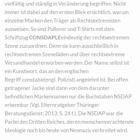
vielfältig und ständig in Veränderung begriffen. Nicht
immer ist dabei auf den ersten Blick ersichtlich, warum
einzelne Marken den Träger als Rechtsextremisten
ausweisen. So sind Pullover und T-Shirts mit dem
Schriftzug
CONSDAPLE
eindeutig der rechtsextremen
Szene zuzuordnen. Denn sie kann ausschließlich in
rechtsextremen Szeneläden und über rechtsextreme
Versandhandel erworben werden. Der Name selbst ist
ein Kunstwort, das an den englischen
Begriff
constable
(engl. Polizist) angelehnt ist. Bei offen
getragener Jacke sind dann von dem darunter
befindlichen Markennamen nur die Buchstaben NSDAP
erkennbar (Vgl. Elternratgeber Thüringer
Beratungsdienst; 2013: S. 24 f.). Die NSDAP war die
Partei des Dritten Reiches, deren menschenverachtende
Ideologie noch bis heute von Neonazis verbreitet wird.