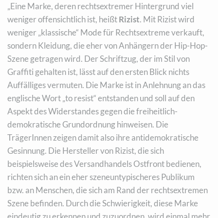
„Eine Marke, deren rechtsextremer Hintergrund viel
weniger offensichtlich ist, heißt
Rizist
. Mit Rizist wird
weniger „klassische“ Mode für Rechtsextreme verkauft,
sondern Kleidung, die eher von Anhängern der Hip-Hop-
Szene getragen wird. Der Schriftzug, der im Stil von
Graffiti gehalten ist, lässt auf den ersten Blick nichts
Auffälliges vermuten. Die Marke ist in Anlehnung an das
englische Wort „to resist“ entstanden und soll auf den
Aspekt des Widerstandes gegen die freiheitlich-
demokratische Grundordnung hinweisen. Die
TrägerInnen zeigen damit also ihre antidemokratische
Gesinnung. Die Hersteller von Rizist, die sich
beispielsweise des Versandhandels Ostfront bedienen,
richten sich an ein eher szeneuntypischeres Publikum
bzw. an Menschen, die sich am Rand der rechtsextremen
Szene befinden. Durch die Schwierigkeit, diese Marke
eindeutig zu erkennen und zuzuordnen, wird einmal mehr